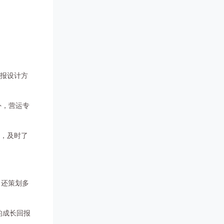
海报设计方
外，营运专
理，及时了
，还策划多
的成长回报