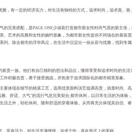
、优雅，有一定的经济实力，对生活有独特的方式，追求时尚，追求真、善
完美搭配，是PAGE ONE少淑装打造都市新女性时尚气质的新主张，
美、艺术的高雅和女性的婉约形象，为都市新女性提供不同场合的着装需
系列。除去都市的浮华风尘，在生活中沉淀出一份从容与优雅，找到专属
质的新贵一族。他们有自己独到的想法和品位，懂得享受和追求时尚的生活
工作积极负责，勇于接受挑战，并热衷于追求国际化的都市精英形象。
要体现在细节的精湛工艺，选用优质面料演艺低调高贵，俱显时尚、高
高雅、舒适、大气”的流行气息完美契合;都市休闲，以日常生活的为体验
生活之外，轻松休闲、随和舒适的穿着体验。从而将充分体现其自信、睿
朝气、富有活力，对生活充满憧憬，追求个性，喜欢形式上的美丽。