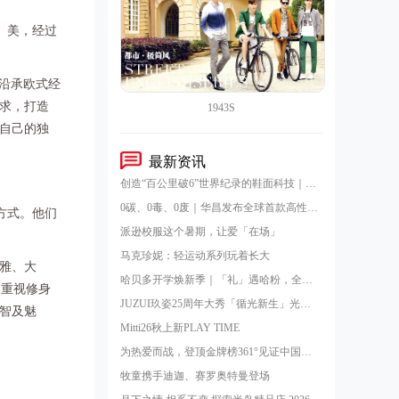
、美，经过
沿承欧式经
求，打造
1943S
自己的独
最新资讯
创造“百公里破6”世界纪录的鞋面科技｜华昌“蜂鸟翼网纱”定义极致轻量
0碳、0毒、0废｜华昌发布全球首款高性能全水性鞋革“三零生态皮”
方式。他们
派逊校服这个暑期，让爱「在场」
马克珍妮：轻运动系列玩着长大
雅、大
哈贝多开学焕新季｜「礼」遇哈粉，全球狂欢ing
，重视修身
JUZUI玖姿25周年大秀「循光新生」光起二十五载，共启新生优雅
智及魅
Mitti26秋上新PLAY TIME
为热爱而战，登顶金牌榜361°见证中国国家跳绳队王者凯旋！
牧童携手迪迦、赛罗奥特曼登场