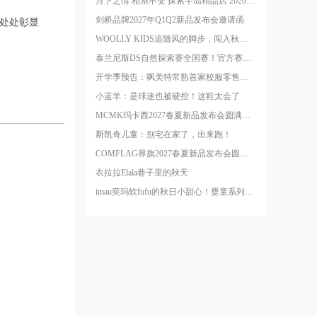
月下之情 相系不变 探索半岛精品店 2026年中秋系列
剑桥品牌2027年Q1Q2新品发布会邀请函
处处彰显
WOOLLY KIDS追随风的脚步，闯入秋的秘密花园
泰兰尼斯DS自然探索赛全国赛！官方赛事指定战靴！
开学季预告：飒美特常熟首家校服零售旗舰店即将开业！
小蓝羊：是球迷也被硬控！这鞋太会了
MCMK玛卡西2027春夏新品发布会圆满结束！
斯凯奇儿童：别宅在家了，出来跑！
COMFLAG界旗2027春夏新品发布会圆满收官！
衣拉拉Elala巷子里的秋天
imau奕玛软fufu的秋日小甜心！婴童系列新品，想rua着穿～