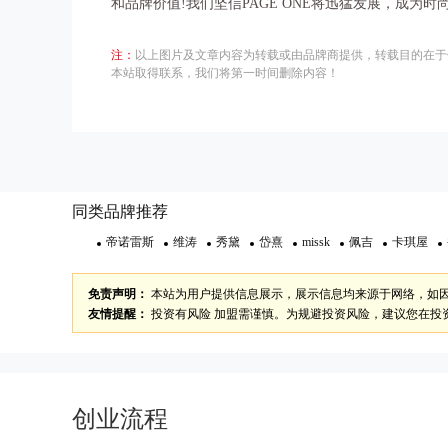
和品牌价值!我们坚信PAGE ONE将迅猛发展，成为时
注：
以上图片及文章内容为转载或由品牌商提供，转载目的在于
本站取得联系，我们将第一时间删除内容！
同类品牌推荐
帝诺雷斯
维涛
秀黛
岱熹
missk
佩吉
卡琪屋
免责声明：
本站为用户提供信息展示，展示信息均来源于网络，如
友情提醒：
投资有风险 加盟需谨慎。为规避投资风险，建议您在投
创业流程