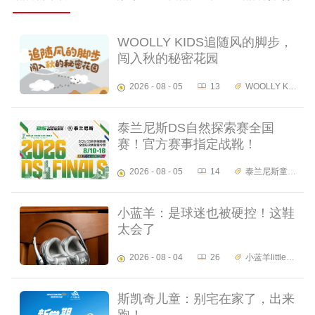
WOOLLY KIDS追随风的脚步，
闯入秋的秘密花园
2026 - 08 - 05
13
WOOLLY KIDS
泰兰尼斯DS自然探索赛全国
赛！官方赛事指定战靴！
2026 - 08 - 05
14
泰兰尼斯童鞋旗舰店
小蓝羊：是球迷也被硬控！这鞋
太会了
2026 - 08 - 04
26
小蓝羊littlebluelamb
斯凯奇儿童：别宅在家了，出来
跑！