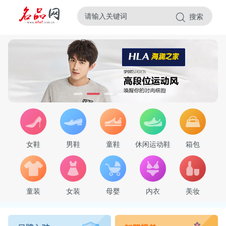
搜索
女鞋
男鞋
童鞋
休闲运动鞋
箱包
童装
女装
母婴
内衣
美妆