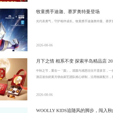
牧童携手迪迦、赛罗奥特曼登场
光代表勇气，守护相伴成长。牧童携手迪迦奥特曼、赛罗
2026-08-06
月下之情 相系不变 探索半岛精品店 20
中秋之节，重在一「圆」。团圆与感恩往往不需多言，一
酒店迷你奶黄月饼由厨艺团队精心研制，沿用独家配方，
2026-08-06
WOOLLY KIDS追随风的脚步，闯入