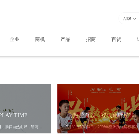
品牌
企业
商机
产品
招商
百货
PLAY TIME
为热爱而战，登顶金牌
抵达憧憬中的阳光假日，徜徉自然山野，谱写季节的诗意。
7月30