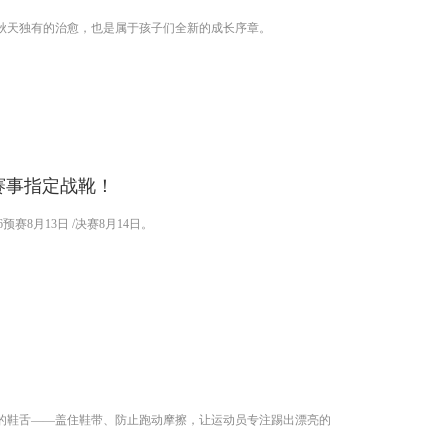
秋天独有的治愈，也是属于孩子们全新的成长序章。
赛事指定战靴！
预赛8月13日 /决赛8月14日。
了
折的鞋舌——盖住鞋带、防止跑动摩擦，让运动员专注踢出漂亮的
。