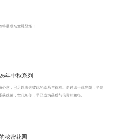
奥特曼联名童鞋登场！
26年中秋系列
份心意，已足以表达彼此的牵系与祝福。走过四十载光阴，半岛
屡获殊荣，世代相传，早已成为品质与信誉的象征。
秋的秘密花园