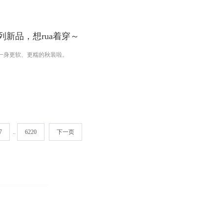
系列新品，想rua着穿～
一身更软、更糯的秋装啦。
7
..
6220
下一页