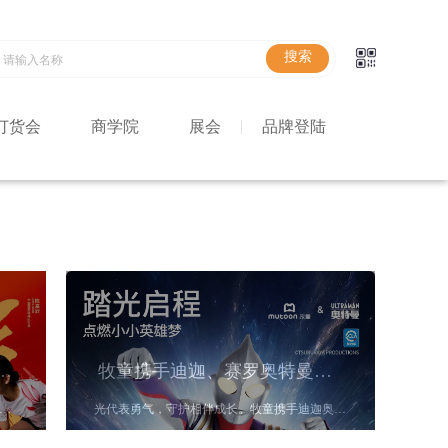
订货会
商学院
展会
品牌登陆
榜361°见证中国国家跳绳队王者凯旋！
牧童携手迪迦、赛罗奥特曼登场
日至8月4日，2026年亚洲跳绳锦标赛在中国浙江上虞举行。
光代表勇气，守护相伴成长。牧童携手迪迦奥特曼、赛罗奥特曼联名童鞋登场！