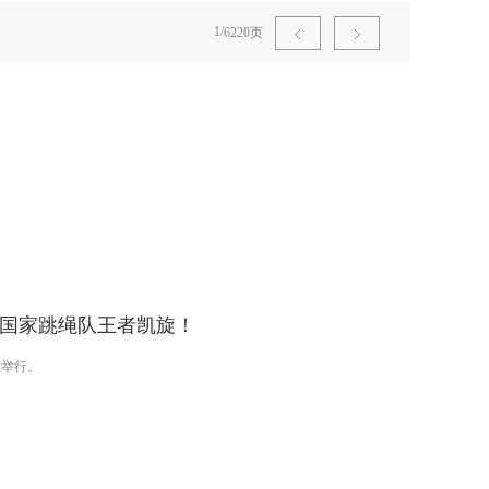
1
/
6220页
。
国国家跳绳队王者凯旋！
虞举行。