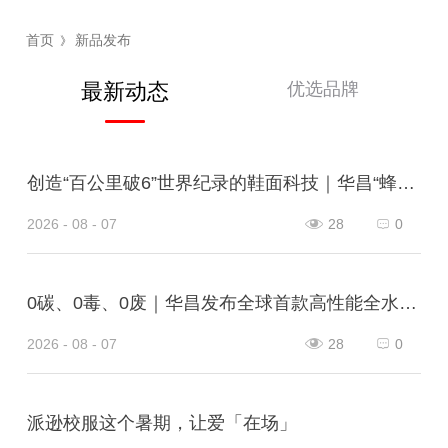
首页
新品发布
》
优选品牌
最新动态
创造“百公里破6”世界纪录的鞋面科技｜华昌“蜂鸟翼网纱”定义极致轻量
2026 - 08 - 07
28
0
0碳、0毒、0废｜华昌发布全球首款高性能全水性鞋革“三零生态皮”
2026 - 08 - 07
28
0
派逊校服这个暑期，让爱「在场」