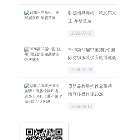
迎来观展高峰
到郑州寻商机「第36届京
正·孕婴童展」
2026-07-07
2026第37届中国(杭州)国
际纺织服装供应链博览会
2026-07-06
母婴品牌星推荐⑨重磅！
海豚传媒炸场2026
CBME！豚小蒙IP系列新
2026-06-12
品大剧透