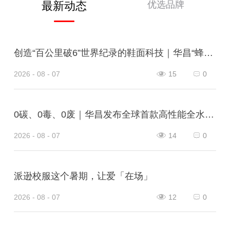
优选品牌
最新动态
创造“百公里破6”世界纪录的鞋面科技｜华昌“蜂鸟翼网纱”定义极致轻量
2026 - 08 - 07
15
0
0碳、0毒、0废｜华昌发布全球首款高性能全水性鞋革“三零生态皮”
2026 - 08 - 07
14
0
派逊校服这个暑期，让爱「在场」
2026 - 08 - 07
12
0