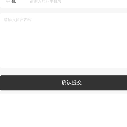
手 机
|