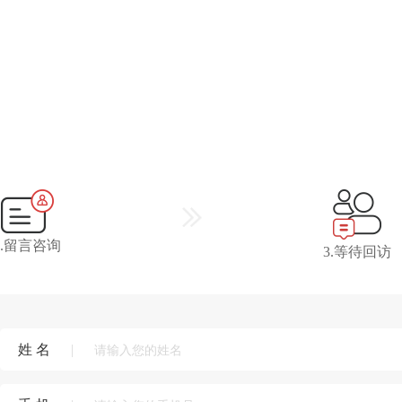
2.留言咨询
3.等待回访
姓 名
|