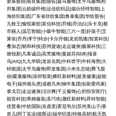
爱慕股份|南良集团|骆驼|森马服饰|太平鸟服饰|杜
邦集团|云皓碳纤维|运佳纺织品|烟台经纬智能|上
海纺织集团|广东省丝纺集团|鲁泰集团|华纺股份|
九牧王|愉悦家纺|富信科技|乔顿|乔治白|乐卡克|都
市丽人|温芯智能|小吸牛智能|三六一度|好孩子|艾
莱依|乔丹|李宁|特步|卡尔丹顿|龙岩凯隆|智裳科技|
叠加态|韧和科技|苏州捷迪|走运健身|极展科技|三
致锐新|凡客诚品|高梵服饰|曼妮芬|咕咚|报喜
鸟|AIQ|九九华联|龙岩岳凯|中科世宇|中科海势|大
锌能源|太平鸟服饰|即发集团|小米生态链|腾飞股
份|暖康服饰|深圳智裳|烯旺新材料|挺美健康|超能
电子|福州领头虎|成都凡米|铜牛集团|创新爱尚家|
泰戈芯|走运健身|洁尔爽|千义服饰|心韵恒安医疗|
韶音科技|蒂姆服装|圣巧依|晟旺新材料|昇特智能|
优普泰|中纺国际|东鼎里|霍尼韦尔|苏州美山子|香
奈儿|阿丁实业|能斯达|福华织造|特格高材|航天凯