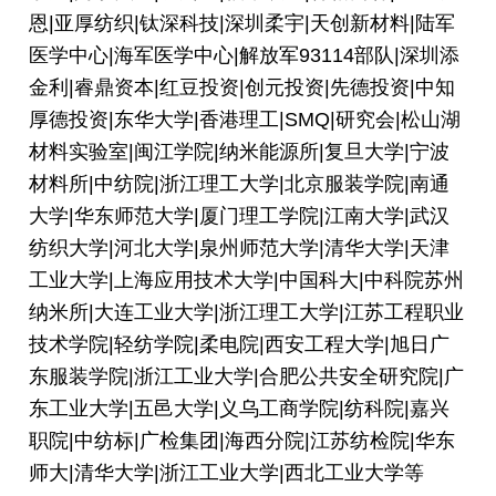
恩|亚厚纺织|钛深科技|深圳柔宇|天创新材料|陆军
医学中心|海军医学中心|解放军93114部队|深圳添
金利|睿鼎资本|红豆投资|创元投资|先德投资|中知
厚德投资|东华大学|香港理工|SMQ|研究会|松山湖
材料实验室|闽江学院|纳米能源所|复旦大学|宁波
材料所|中纺院|浙江理工大学|北京服装学院|南通
大学|华东师范大学|厦门理工学院|江南大学|武汉
纺织大学|河北大学|泉州师范大学|清华大学|天津
工业大学|上海应用技术大学|中国科大|中科院苏州
纳米所|大连工业大学|浙江理工大学|江苏工程职业
技术学院|轻纺学院|柔电院|西安工程大学|旭日广
东服装学院|浙江工业大学|合肥公共安全研究院|广
东工业大学|五邑大学|义乌工商学院|纺科院|嘉兴
职院|中纺标|广检集团|海西分院|江苏纺检院|华东
师大|清华大学|浙江工业大学|西北工业大学等