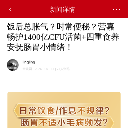
新闻详情
饭后总胀气？时常便秘？营嘉
畅护1400亿CFU活菌+四重食养
安抚肠胃小情绪！
lingling
童装网 - 2026 - 05 - 14 | 74人浏览