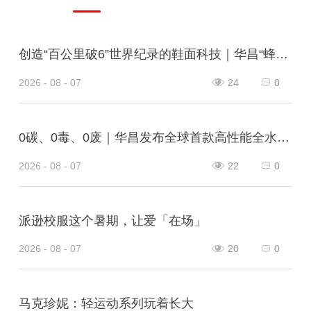
创造“百公里破6”世界纪录的鞋面科技｜华昌“蜂鸟翼网纱”定义极致轻量
2026 - 08 - 07
24
0
0碳、0毒、0废｜华昌发布全球首款高性能全水性鞋革“三零生态皮”
2026 - 08 - 07
22
0
派逊校服这个暑期，让爱「在场」
2026 - 08 - 07
20
0
马克珍妮：轻运动系列玩着长大