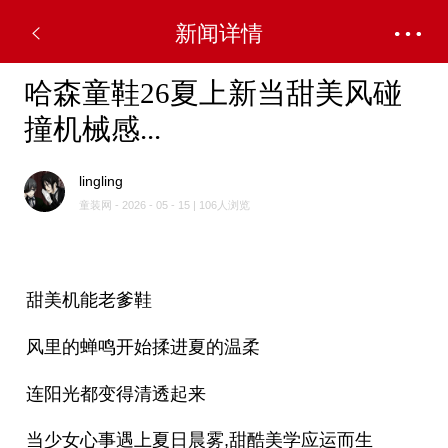
新闻详情
哈森童鞋26夏上新当甜美风碰
撞机械感...
lingling
童装网 - 2026 - 05 - 15 | 106人浏览
甜美机能老爹鞋
风里的蝉鸣开始揉进夏的温柔
连阳光都变得清透起来
当少女心事遇上夏日晨雾,甜酷美学应运而生