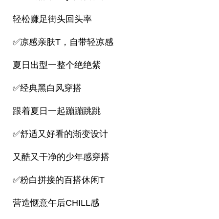
轻松赚足街头回头率
✅凉感亲肤T，自带轻凉感
夏日出型一整个绝绝紫
✅经典黑白风穿搭
跟着夏日一起蹦蹦跳跳
✅舒适又好看的渐变设计
又酷又干净的少年感穿搭
✅粉白拼接的百搭休闲T
营造惬意午后CHILL感