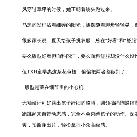
风穿过草坪的时候，她正朝着镜头跑过来。
乌黑的发梢沾着细碎的阳光，裙摆随着脚步轻轻晃，
很多家长说，夏天给孩子挑衣服，总在“好看”和“舒服
要么版型好看但面料闷汗，要么面料舒服却没什么设
但TXH童学惠这条花苞裙，偏偏把两者都做到了。
- 版型是藏在细节里的小心机
无袖设计刚好露出孩子纤细的胳膊，圆领抽绳蝴蝶结
跑跳起来自带动态感，完全不会束缚孩子的动作。深
爽，拍照穿出片，轻松拿捏小众高级感。