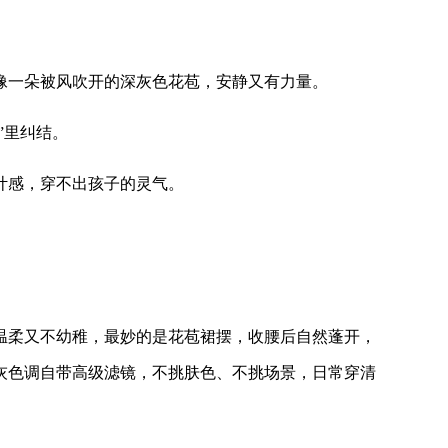
像一朵被风吹开的深灰色花苞，安静又有力量。
”里纠结。
计感，穿不出孩子的灵气。
温柔又不幼稚，最妙的是花苞裙摆，收腰后自然蓬开，
灰色调自带高级滤镜，不挑肤色、不挑场景，日常穿清