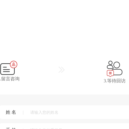
2.留言咨询
3.等待回访
姓 名
|