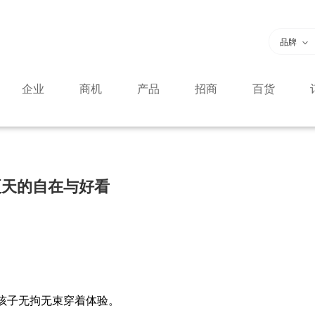
品牌
企业
商机
产品
招商
百货
夏天的自在与好看
给孩子无拘无束穿着体验。