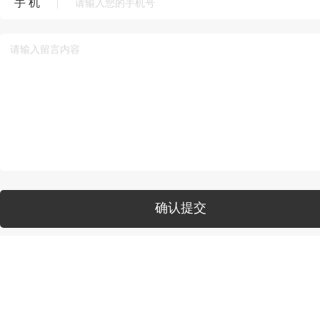
手 机
|