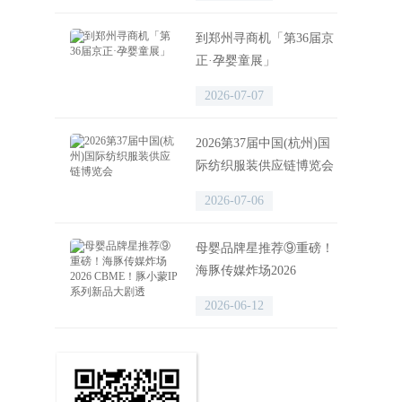
迎来观展高峰
到郑州寻商机「第36届京
正·孕婴童展」
2026-07-07
2026第37届中国(杭州)国
际纺织服装供应链博览会
2026-07-06
母婴品牌星推荐⑨重磅！
海豚传媒炸场2026
CBME！豚小蒙IP系列新
2026-06-12
品大剧透