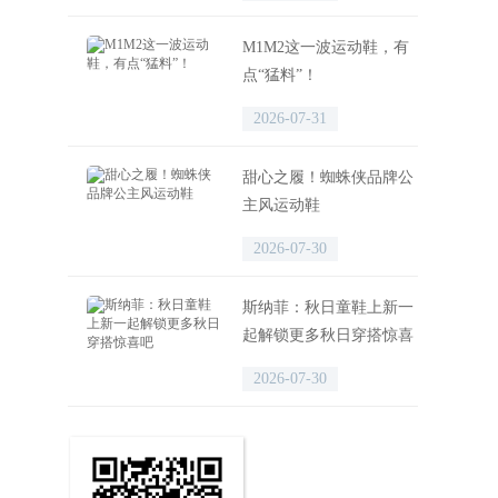
M1M2这一波运动鞋，有
点“猛料”！
2026-07-31
甜心之履！蜘蛛侠品牌公
主风运动鞋
2026-07-30
斯纳菲：秋日童鞋上新一
起解锁更多秋日穿搭惊喜
吧
2026-07-30