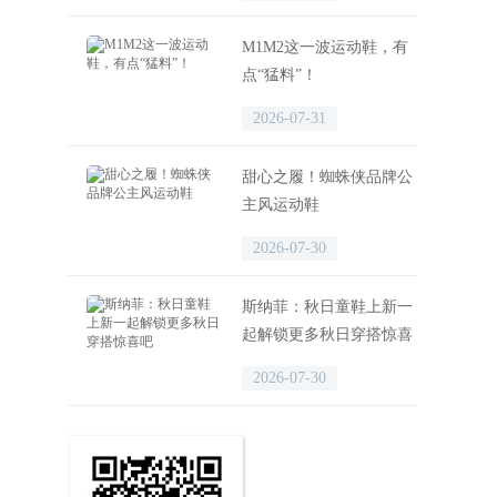
M1M2这一波运动鞋，有
点“猛料”！
2026-07-31
甜心之履！蜘蛛侠品牌公
主风运动鞋
2026-07-30
斯纳菲：秋日童鞋上新一
起解锁更多秋日穿搭惊喜
吧
2026-07-30