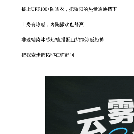
披上UPF100+防晒衣，把骄阳的热量通通挡下
上身有凉感，奔跑撒欢也舒爽
非遗蜡染冰感短袖,搭配山鸠绿冰感短裤
把探索步调拓印在旷野间