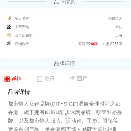
品牌信息
项目名称
都市情人
主营产品
女鞋
公司所在地
上海
店铺数量
直营店
266
家，加盟店
251
家
品牌详情
详情
资讯
图片
品牌详情
都市情人女鞋品牌(CITYSIGD)源自全球时尚之都
香港，旗下拥有KUBU酷步休闲品牌、欧莱亚格品
牌，以及都市情人服装、运动鞋、手袋、眼镜等
诸多系列产品，是香港都市情人品牌大陆地区唯