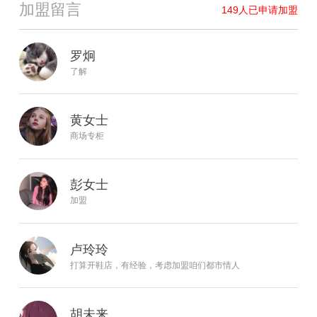
加盟留言
149
人已申请加盟
罗炯
了解
黄女士
商场专柜
彭女士
加盟
卢玲玲
打算开鞋店，有经验，考虑加盟咱们都市情人
胡未来