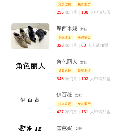
免加盟费
免加盟费
235
家门店 |
188
人申请加盟
摩西米妮
女鞋
免保证金
免保证金
323
家门店 |
63
人申请加盟
角色丽人
女鞋
货架返还
货架返还
545
家门店 |
103
人申请加盟
伊百薇
女鞋
货架返还
免加盟费
427
家门店 |
161
人申请加盟
雪芭妮
女鞋