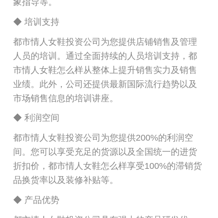
象指导等。
◆ 培训支持
都市情人女鞋投资公司为您提供店铺销售及管理
人员的培训。通过全面持续的人员培训支持，都
市情人女鞋怎么样从整体上提升销售实力及销售
业绩。此外，公司还提供最新国际流行趋势以及
市场销售信息的培训讲座。
◆ 利润空间
都市情人女鞋投资公司为您提供200%的利润空
间。您可以享受充足的货源以及全国统一的进货
折扣价，都市情人女鞋怎么样享受100%的滞销货
品换货率以及装修补贴等。
◆ 产品优势