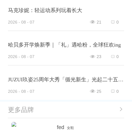
马克珍妮：轻运动系列玩着长大
2026 - 08 - 07
21
0
哈贝多开学焕新季｜「礼」遇哈粉，全球狂欢ing
2026 - 08 - 07
23
0
JUZUI玖姿25周年大秀「循光新生」光起二十五载，共启新生优雅
2026 - 08 - 07
25
0
更多品牌
fed
女鞋