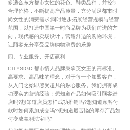
多适合东方都市女性的花色、鞋类品种，并控制
合理价格，不断提高产品质量，充分满足都市时
尚女性的消费需求;同时逐步拓展经营规模与经营
范围，以打造中国第一时尚品牌为我们前进的方
向，现代感的卖场设计，营造舒适的购物环境，
让顾客充分享受品牌购物消费的乐趣。
四、专业服务、开店赢利
CITYSIGD 都市情人品牌秉承英女王的高标准、
高要求、高品味的理念，对于每一个加盟客户，
从入门之始即感受超凡的贴心服务。我们拥有成
功现实的营销经验：想知道产品如何吸引顾客进
店吗?想知道店员怎样成功推销吗?想知道顾客付
款时如何累加成交吗?想知道最苦恼的库存产品如
何变成赢利法宝吗?