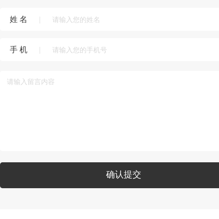
姓 名
|
手 机
|