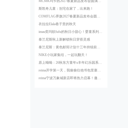
MCMK玛卡西2027春夏新品发布会圆满结束！
斯凯奇儿童：别宅在家了，出来跑！
COMFLAG界旗2027春夏新品发布会圆满收官！
衣拉拉Elala巷子里的秋天
imau奕玛软fufu的秋日小甜心！婴童系列新品，想rua着穿～
泰兰尼斯秋上新解锁秋日穿搭灵感
泰兰尼斯：黄色邮筒计划十三年持续前行，把温暖送往远方
NIKE小玩家集结，一起玩翻天！
原上呦呦：26秋东方童年x丰年幻乐园系列上新
reima开学第一天，我偷偷往他书包里塞了件……
reima宁波万象城新店即将热力启幕！邀孩子们奔向阳光，玩水一夏