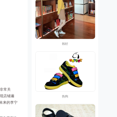
韩轩
非常关
。现店铺遍
热狗
。未来的李宁