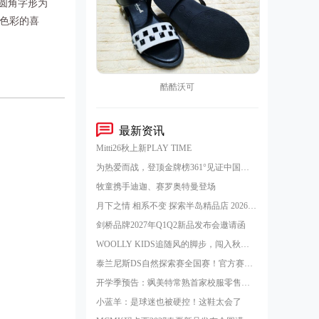
圆角字形为
色彩的喜
酷酷沃可
最新资讯
Mitti26秋上新PLAY TIME
为热爱而战，登顶金牌榜361°见证中国国家跳绳队王者凯旋！
牧童携手迪迦、赛罗奥特曼登场
月下之情 相系不变 探索半岛精品店 2026年中秋系列
剑桥品牌2027年Q1Q2新品发布会邀请函
WOOLLY KIDS追随风的脚步，闯入秋的秘密花园
泰兰尼斯DS自然探索赛全国赛！官方赛事指定战靴！
开学季预告：飒美特常熟首家校服零售旗舰店即将开业！
小蓝羊：是球迷也被硬控！这鞋太会了