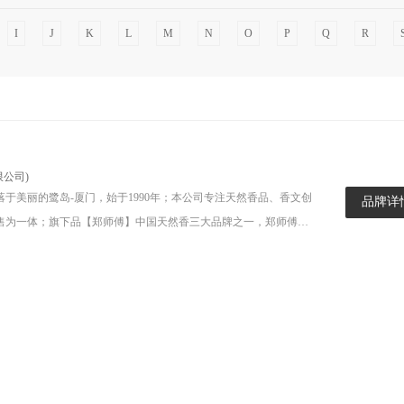
I
J
K
L
M
N
O
P
Q
R
公司)
于美丽的鹭岛-厦门，始于1990年；本公司专注天然香品、香文创
品牌详
售为一体；旗下品【郑师傅】中国天然香三大品牌之一，郑师傅系
，全国有30个直营店/体验馆/办事处，200多家经销商。