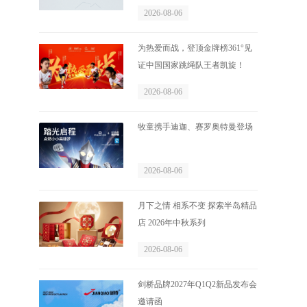
2026-08-06
为热爱而战，登顶金牌榜361°见
证中国国家跳绳队王者凯旋！
2026-08-06
牧童携手迪迦、赛罗奥特曼登场
2026-08-06
月下之情 相系不变 探索半岛精品
店 2026年中秋系列
2026-08-06
剑桥品牌2027年Q1Q2新品发布会
邀请函