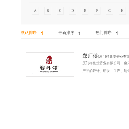
A
B
C
D
E
F
G
H
默认排序
最新排序
热门排序
郑师傅
(厦门祥集堂香业有限
厦门祥集堂香业有限公司，坐落
产品的设计、研发、生产、销
列产品获得国家多项专利和奖项