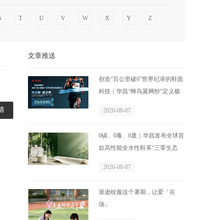
S
T
U
V
W
X
Y
Z
文章推送
创造“百公里破6”世界纪录的鞋面
科技｜华昌“蜂鸟翼网纱”定义极
致轻量
情
2026-08-07
0碳、0毒、0废｜华昌发布全球首
款高性能全水性鞋革“三零生态
皮”
2026-08-07
派逊校服这个暑期，让爱「在
场」