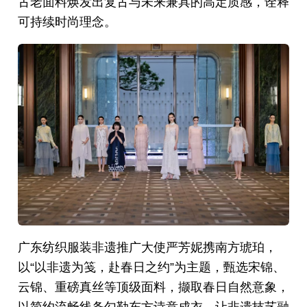
古老面料焕发出复古与未来兼具的高定质感，诠释
可持续时尚理念。
广东纺织服装非遗推广大使严芳妮携南方琥珀，
以“以非遗为笺，赴春日之约”为主题，甄选宋锦、
云锦、重磅真丝等顶级面料，撷取春日自然意象，
以简约流畅线条勾勒东方诗意成衣，让非遗技艺融