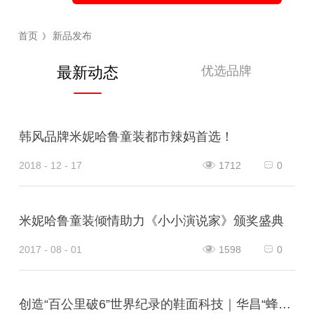
首页
新品发布
》
优选品牌
最新动态
韩风品牌米妮哈鲁童装都市辣妈首选！
2018 - 12 - 17
1712
0
米妮哈鲁童装倾情助力《小小演说家》颁奖盛典
2017 - 08 - 01
1598
0
创造“百公里破6”世界纪录的鞋面科技｜华昌“蜂鸟翼网纱”定义极致轻量