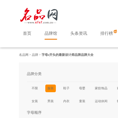
首页
品牌馆
头条资讯
排行榜
名品网
>
品牌
>
字母z开头的最新设计师品牌品牌大全
品牌分类
不限
服装
鞋子
母婴
家纺饰品
女装
男装
内衣
童装
运动休闲
字母顺序