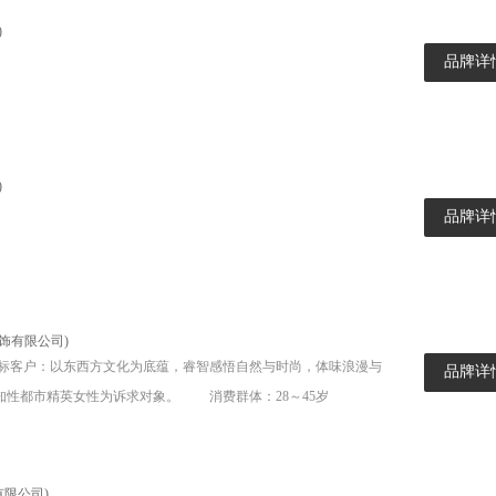
)
品牌详
)
品牌详
饰有限公司)
品牌详
优雅，理解岁月、珍惜自我的知性都市精英女性为诉求对象。 消费群体：28～45岁
有限公司)