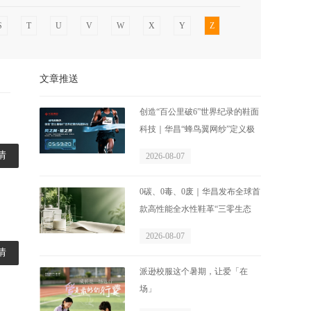
S
T
U
V
W
X
Y
Z
文章推送
创造“百公里破6”世界纪录的鞋面
科技｜华昌“蜂鸟翼网纱”定义极
致轻量
情
2026-08-07
0碳、0毒、0废｜华昌发布全球首
款高性能全水性鞋革“三零生态
皮”
2026-08-07
情
派逊校服这个暑期，让爱「在
场」