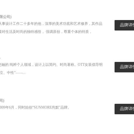
限公司)
从事设计工作二十多年的他，深厚的美术功底和艺术修养，其作品
品牌详
读对生活及时尚的独特感悟， 强调原创，尊重个体的特质，
)
交融的 纯粹个人领域，设计上以简约、时尚著称。OTT女装倡导明
品牌详
、中性”——...
司)
09年6月，同时始创“SUNMORE尚默”品牌。
品牌详