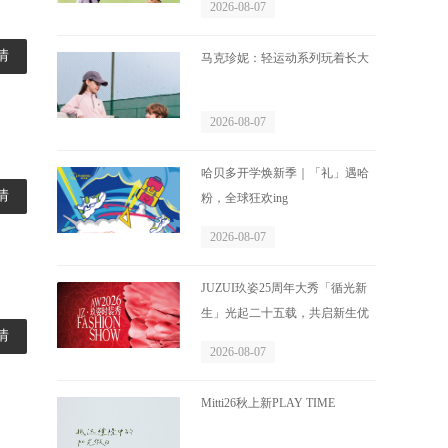
2026-08-07
情
马克珍妮：轻运动系列玩着长大
2026-08-07
哈贝多开学焕新季｜「礼」遇哈
情
粉，全球狂欢ing
2026-08-07
JUZUI玖姿25周年大秀「循光新
生」光起二十五载，共启新生优
情
雅
2026-08-07
Mitti26秋上新PLAY TIME