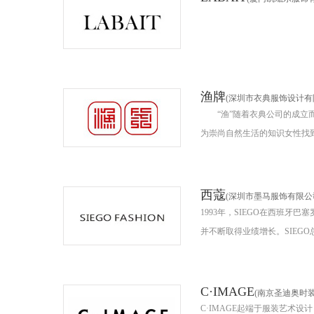
渔牌
(深圳市衣典服饰设计有
“渔”随着衣典公司的成立而
为崇尚自然生活的知识女性找到
西蔻
(深圳市墨马服饰有限公
1993年，SIEGO在西班
并不断取得业绩增长。SIEG
C·IMAGE
(南京圣迪奥时
C·IMAGE起端于服装艺术