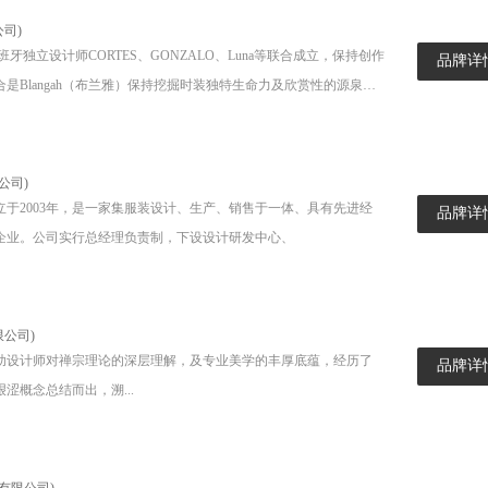
司)
由西班牙独立设计师CORTES、GONZALO、Luna等联合成立，保持创作
品牌详
是Blangah（布兰雅）保持挖掘时装独特生命力及欣赏性的源泉。
细！
公司)
于2003年，是一家集服装设计、生产、销售于一体、具有先进经
品牌详
企业。公司实行总经理负责制，下设设计研发中心、
公司)
助设计师对禅宗理论的深层理解，及专业美学的丰厚底蕴，经历了
品牌详
涩概念总结而出，溯...