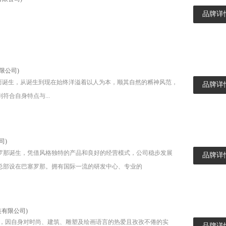
品牌详
限公司)
诞生，从诞生到现在始终洋溢着以人为本，顺其自然的糈神风范，
品牌详
符合自身特点与...
司)
牙巴塞罗那诞生，凭借风格独特的产品和良好的经营模式，公司稳步发展
品牌详
O总部设在巴塞罗那。拥有国际一流的研发中心、专业的
装有限公司)
设计，因自身对时尚、建筑、雕塑及绘画语言的热爱且孜孜不倦的实
品牌详