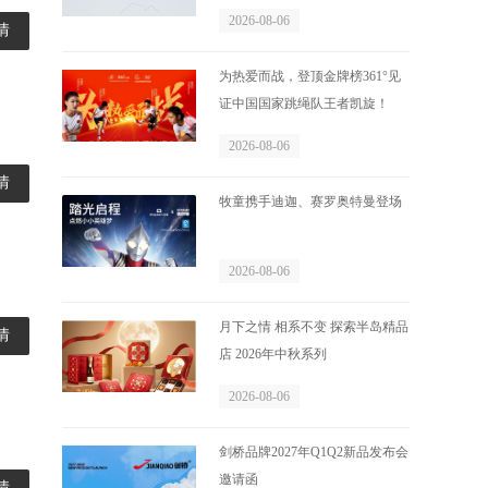
2026-08-06
情
为热爱而战，登顶金牌榜361°见
证中国国家跳绳队王者凯旋！
2026-08-06
情
牧童携手迪迦、赛罗奥特曼登场
2026-08-06
月下之情 相系不变 探索半岛精品
情
店 2026年中秋系列
2026-08-06
剑桥品牌2027年Q1Q2新品发布会
邀请函
情