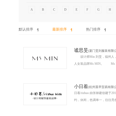
A
B
C
D
E
F
G
H
默认排序
最新排序
热门排序
谧思旻
(厦门旻刘服装有限公
设计师Min 刘旻，福州人，
人女装品牌Ms MIN。 Ms MI
小日着
(杭州晨早贸易有限公
日着/rizhuo 由张禄建创
约，休闲，色调单一，往往亮色