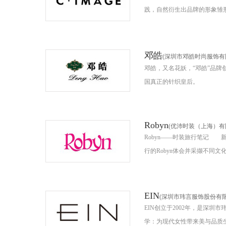
践，自然衍生出品牌的形象雏形:
邓皓
(深圳市邓皓时尚服饰有
邓皓，又名花妖，“邓皓”品
国真正的针织皇后。
Robyn
(优沛时装（上海）有
Robyn——时装旅行笔记 新生
行的Robyn体会并采撷不同文化
EIN
(深圳市玮言服饰股份有限
EIN创立于2002年，是深
学：为现代女性带来美与品质