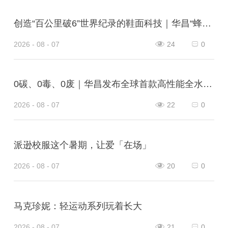
创造“百公里破6”世界纪录的鞋面科技｜华昌“蜂鸟翼网纱”定义极致轻量
2026 - 08 - 07
24
0
0碳、0毒、0废｜华昌发布全球首款高性能全水性鞋革“三零生态皮”
2026 - 08 - 07
22
0
派逊校服这个暑期，让爱「在场」
2026 - 08 - 07
20
0
马克珍妮：轻运动系列玩着长大
2026 - 08 - 07
21
0